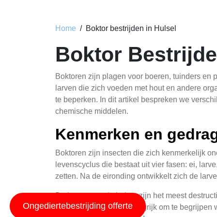
Home
Boktor bestrijden in Hulsel
Boktor Bestrijde
Boktoren zijn plagen voor boeren, tuinders en
larven die zich voeden met hout en andere orga
te beperken. In dit artikel bespreken we versch
chemische middelen.
Kenmerken en gedrag
Boktoren zijn insecten die zich kenmerkelijk
levenscyclus die bestaat uit vier fasen: ei, l
zetten. Na de eironding ontwikkelt zich de larv
De larven van de boktor zijn het meest destruct
Ongediertebestrijding offerte
van de plant. Het is belangrijk om te begrijpe