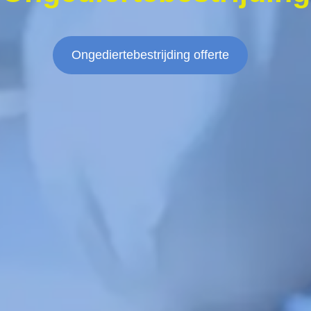
Ongediertebestrijding offerte