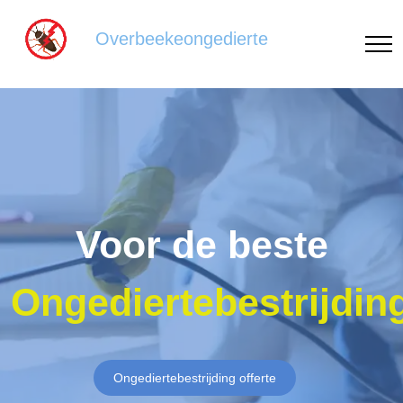
Overbeekeongedierte
Voor de beste
Ongediertebestrijdin
Ongediertebestrijding offerte