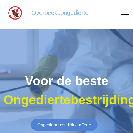
Overbeekeongedierte
Voor de beste
Ongediertebestrijdin
Ongediertebestrijding offerte