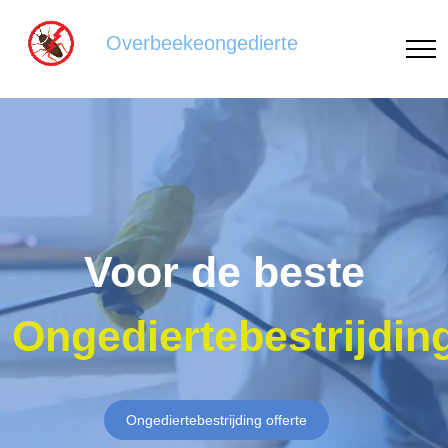
Overbeekeongedierte
Voor de beste
Ongediertebestrijdin
Ongediertebestrijding offerte